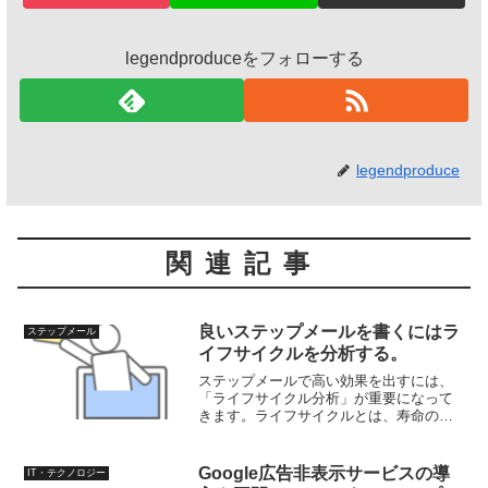
legendproduceをフォローする
legendproduce
関連記事
良いステップメールを書くにはラ
ステップメール
イフサイクルを分析する。
ステップメールで高い効果を出すには、
「ライフサイクル分析」が重要になって
きます。ライフサイクルとは、寿命のよ
うなものです。商品にもライフサイクル
があり、自社の商品がどのあたりに位置
するか？を知っておくと、良いステップ
Google広告非表示サービスの導
IT・テクノロジー
メールの書き方ができます...