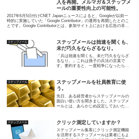
入を再開。メルマガ＆ステップメ
ールの重要性向上の可能性。
2017年6月5日付けCNET Japanニュースによると、Googleが以前一
時的に実施していた「Google Contributor」の運用を再開したとのこ
とです。Google Contributorとは、参加サイト上における広告の非
表...
ステップメールは拙速を聞くも、
ステップメール
未だ巧久をならざるなり。
「兵は拙速を聞くも、未だ巧久をならざ
るなり。」これは孫子の兵法の言葉で
す。要約すると、一度戦争になったら早
く決着をつけろということです。長い間
戦ってもいいことはないということで
す。なぜ、早く決着をつけたほうがいい
ステップメールを社員教育に使
ステップメール
のか？理由は持久戦に持ち込ん...
う。
先日、ある経営者からステップメールの
面白い使い方を聞きました。ステップメ
ールとは、あらかじめ設定しておいたシ
ナリオ通り順番にメール配信してくれる
システムです。例えば、1日後、3日後、5
日後、7日後に配信するメールを設定して
クリック測定していますか？
ステップメール
おくのです。そうす...
ステップメール集客にクリック測定機能
を活用するステップメールは業者にもよ