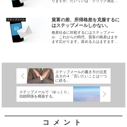
りますが、たいていは「クリック測定」
の機能がついています。アスメルなどに
もついています。このクリック測定機能
は大変便利な機能ですので、使わない手
はありません。クリック測...
貧富の差、所得格差を克服するに
ステップメール
はステップメールしかない。
格差社会に対処するにはステップメー
ル これからの時代、貧富の格差はます
ます広がります。富める人はますます富
む一方、貧しい人はよりいっそう貧しく
なります。なぜでしょうか？ 理由の１
つは、「年功序列型賃金制度の廃止」で
す。今までの時代は、年齢が...
ステップメールの書き方の注意
点その４「言いたいことは一つ
に絞る」
ステップメールで「ゆっくり」
信頼関係を構築する。
コメント