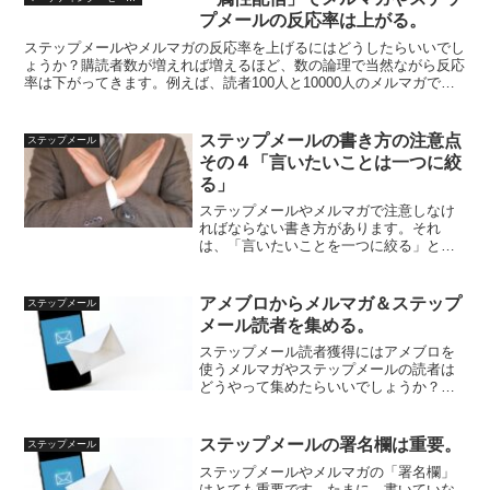
プメールの反応率は上がる。
ステップメールやメルマガの反応率を上げるにはどうしたらいいでし
ょうか？購読者数が増えれば増えるほど、数の論理で当然ながら反応
率は下がってきます。例えば、読者100人と10000人のメルマガで
は、反応率が後者の方が下がってきます。これは致し方...
ステップメールの書き方の注意点
ステップメール
その４「言いたいことは一つに絞
る」
ステップメールやメルマガで注意しなけ
ればならない書き方があります。それ
は、「言いたいことを一つに絞る」とい
うことです。あれもこれも言いたくてゴ
チャゴチャしたよくわからない文章にな
ってしまう人がいます。でも、読み手は
アメブロからメルマガ＆ステップ
ステップメール
そんなに暇じゃありません。...
メール読者を集める。
ステップメール読者獲得にはアメブロを
使うメルマガやステップメールの読者は
どうやって集めたらいいでしょうか？方
法はいくつもありますが、その一つに
「アメーバブログ」通称「アメブロ」か
らの収集があります。なぜ、アメブロが
ステップメールの署名欄は重要。
ステップメール
いいのか？というと、「こち...
ステップメールやメルマガの「署名欄」
はとても重要です。たまに、書いていな