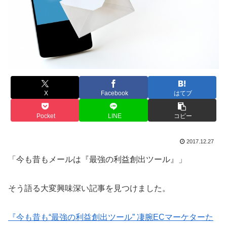
X
Facebook
はてブ
Pocket
LINE
コピー
2017.12.27
「今も昔もメールは『最強の利益創出ツール』」
そう語る大変興味深い記事を見つけました。
『今も昔も“最強の利益創出ツール” 凄腕ECマーケターた