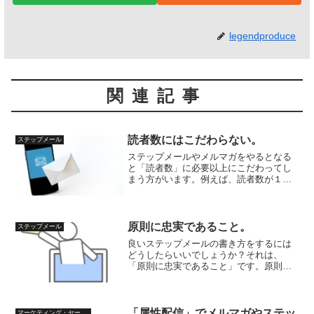
legendproduce
関連記事
読者数にはこだわらない。
ステップメール
ステップメールやメルマガをやるとなる
と「読者数」に必要以上にこだわってし
まう方がいます。例えば、読者数が１万
人はいないと話にならないとか、読者数
を多く見せるためにリストを外部から購
入したりなど。ですが、これからメール
マガジンなどをはじめる際...
原則に忠実であること。
ステップメール
良いステップメールの書き方をするには
どうしたらいいでしょうか？それは、
「原則に忠実であること」です。原則と
は、主に2つあります。１つは、この世界
を成しているいわば自然界での原則。も
う１つは、自分自身で決めた守るべき原
則です。なぜ、原則を守る...
「属性配信」でメルマガやステッ
マーケティング・セールス