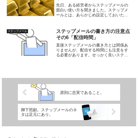
先日、ある経営者からステップメールの
面白い使い方を聞きました。ステップメ
ールとは、あらかじめ設定しておいたシ
ナリオ通り順番にメール配信してくれる
システムです。例えば、1日後、3日後、5
日後、7日後に配信するメールを設定して
ステップメールの書き方の注意点
ステップメール
おくのです。そうす...
その6「配信時間」
直接ステップメールの書き方とは関係あ
りませんが、配信する時間にも注意をす
る必要があります。せっかく良いステッ
プメールの書き方をしても、配信時間に
よっては受信者に嫌がられたり、反応が
薄かったりします。たとえば、よく考え
てみてください。会社員と...
原則に忠実であること。
脚下照顧。ステップメールのネ
タは足元にあり。