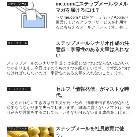
me.comにステップメールやメル
ステップメール
マガを届けるには？
〜＠me.comとは何でしょうか？Appleが
運営しているクラウドサービスを利用す
るともらえるメールアドレスです。有料
で同様のサービスがあったのですが、
2011年10月に無料のiCloudのサービスに
統合されました。そして、〜＠me.com...
ステップメールシナリオ作成の注
ステップメール
意点：季節性のある文章は入れな
い
ステップメールのシナリオ作成では注意しなければならない点がいく
つかあります。今日はそのうちの１つを紹介しいます。まず気をつけ
なければならないのは「季節性のある文章を入れないこと」です。こ
れはどういうことでしょうか？ 例えば、「暑くなってきま...
セルフ「情報発信」がマストな時
IT・テクノロジー
代。
「とらわれない生き方は自由度が高いため、情報発信する術がないと
必要なつながりまで失ってしまいます。組織に属さないノマドは、売
り込みや営業をするにしても、いきなり何もないまま成果を上げるの
は難しいでしょう。でもセルフメディアで発信を続けていく...
ステップメールを社員教育に使
ステップメール
う。