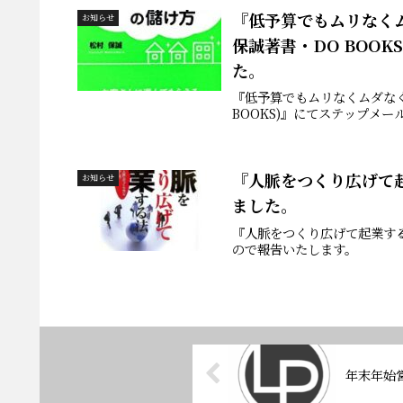
『低予算でもムリなくム
お知らせ
保誠著書・DO BOO
た。
『低予算でもムリなくムダなく
BOOKS)』にてステップメ
『人脈をつくり広げて
お知らせ
ました。
『人脈をつくり広げて起業す
ので報告いたします。
年末年始