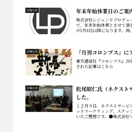
年末年始休業日のご案
お知らせ
株式会社レジェンドプロデュース
で、年末年始休業とさせて頂き
が1月4日以降になります。尚、
『月刊コロンブス』に
お知らせ
東方通信社『コロンブス』20
された記事はこちら
松尾昭仁氏（ネクスト
お知らせ
した。
１２月９日、ネクストサービ
ットマーケティング、ステッ
いたご感想です。●株式会社マ