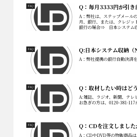
Q：毎月3333円が引
FAQ
A：弊社は、ステップメールの
月、銀行、または、クレジッ
銀行の場合⇒ 日本システム収
Q:日本システム収納（
FAQ
A：弊社提携の銀行自動決済
Q：取材したい時はど
FAQ
A:雑誌、ラジオ、新聞、テ
お急ぎの方は、0120-381-
Q：CDを注文しまし
FAQ
A：CDやDVD等の物販商品